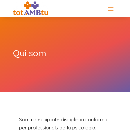
Skip
to
content
Qui som
Som un equip interdisciplinari conformat
per professionals de la psicologia,